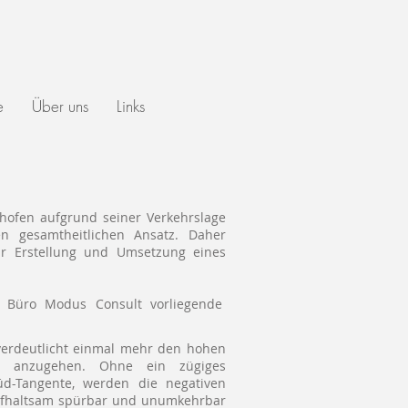
e
Über uns
Links
nhofen aufgrund seiner Verkehrslage
en gesamtheitlichen Ansatz. Daher
zur Erstellung und Umsetzung eines
. Büro Modus Consult vorliegende
verdeutlicht einmal mehr den hohen
nt anzugehen. Ohne ein zügiges
d-Tangente, werden die negativen
fhaltsam spürbar und unumkehrbar