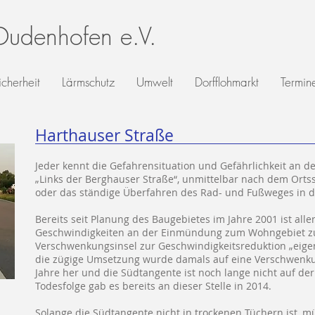
 Dudenhofen e.V.
icherheit
Lärmschutz
Umwelt
Dorfflohmarkt
Termin
Harthauser Straße
Jeder kennt die Gefahrensituation und Gefährlichkeit an
„Links der Berghauser Straße“, unmittelbar nach dem Ort
oder das ständige Überfahren des Rad- und Fußweges in d
Bereits seit Planung des Baugebietes im Jahre 2001 ist alle
Geschwindigkeiten an der Einmündung zum Wohngebiet zu
Verschwenkungsinsel zur Geschwindigkeitsreduktion „eigent
die zügige Umsetzung wurde damals auf eine Verschwenkung
Jahre her und die Südtangente ist noch lange nicht auf der
Todesfolge gab es bereits an dieser Stelle in 2014.
Solange die Südtangente nicht in trockenen Tüchern ist, 