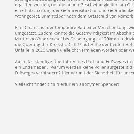
ergriffen werden, um die hohen Geschwindigkeiten am Orts
eine Entschärfung der Gefahrensituation und Gefährlichk
Wohngebiet, unmittelbar nach dem Ortsschild von Römer
Eine Chance ist der temporäre Bau einer Verschenkung, wi
umgesetzt. Zudem könnte die Geschwindigkeit im Abschn
Martinshof/Andreashof bis Ortseingang auf 70km/h reduz
die Querung der Kreisstraße K27 auf Höhe der beiden Höfe
Unfälle in 2020 wären vielleicht vermieden worden oder wä
Auch das ständige Überfahren des Rad- und Fußweges in 
ein Ende haben. Warum werden keine Poller aufgestellt di
Fußweges verhindern? Hier wir mit der Sicherheit für unse
Vielleicht findet sich hierfür ein anonymer Spender!
Bürgerliches Engagement & Umweltschutz
Impressum