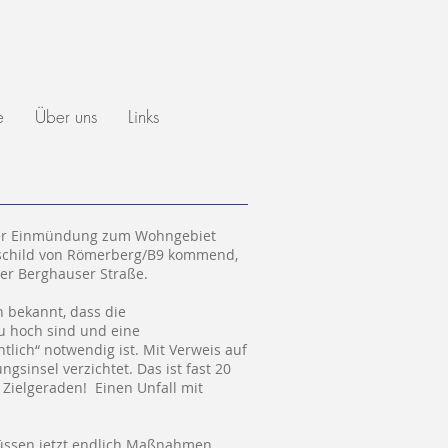
e
Über uns
Links
 der Einmündung zum Wohngebiet
sschild von Römerberg/B9 kommend,
er Berghauser Straße.
n bekannt, dass die
 hoch sind und eine
lich“ notwendig ist. Mit Verweis auf
sinsel verzichtet. Das ist fast 20
 Zielgeraden! Einen Unfall mit
müssen jetzt endlich Maßnahmen